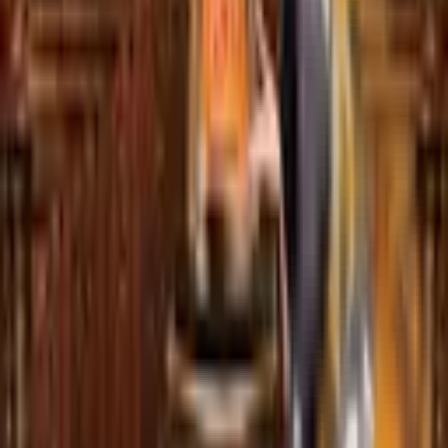
24
/
178
Game
Page
1
of
8
ASUSTOTO Pusat Slot
Gacor Maxwin
Sensasional Modal Receh
Pasti WD
Fenomena bermain slot online kini telah bergeser
menjadi salah satu alternatif hiburan yang sangat
menguntungkan, terutama jika Anda bergabung
bersama
ASUSTOTO
. Dikenal luas sebagai pusat slot
gacor maxwin sensasional, platform ini mendobrak
stigma bahwa untuk meraih kemenangan besar
dibutuhkan modal yang besar pula. Di sini, konsep
"modal receh pasti WD" bukan sekadar slogan