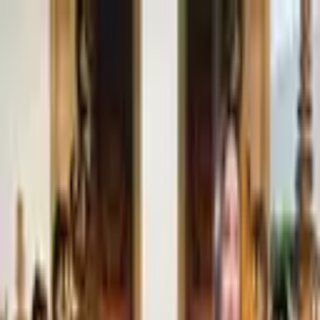
Daftar
Masuk
casino
Cari Permainan
plinko+
all stars - world cup 2026
clash of clans super scatter super rich
mines+
duck hunters
crash game
for you
slot
live casino
4
arcade
fishing
2603
635
104
21
Provider :
Pragmatic Play
Filter :
TERKENAL
Color Game Bonanza
Pragmatic Play
Big Small Baccarat
Pragmatic Play