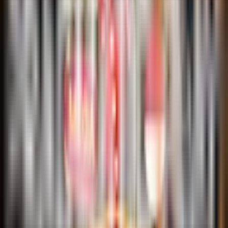
hingga x5000 dapat muncul kapan saja, bahkan pada
putaran biasa (normal spin), sehingga pemain dengan
modal receh sekalipun bisa langsung melakukan
penarikan dana besar secara instan.
Sistem penarikan dana atau withdraw (WD) di
ASUSTOTO juga menjadi salah satu yang tercepat
dan paling aman di industri ini. Banyak pemain sering
kali merasa cemas apakah kemenangan besar mereka
akan dibayarkan oleh sebuah situs taruhan online.
Namun, di pusat slot terpercaya ini, jaminan "
Pasti
WD
" dipegang teguh sebagai bentuk profesionalisme
tertinggi. Berapapun nominal kemenangan
sensasional yang berhasil Anda kumpulkan, tim
finansial yang bertugas akan memproses dana
tersebut ke rekening pribadi Anda hanya dalam
hitungan menit tanpa adanya potongan biaya yang
tersembunyi atau syarat yang dipersulit. Transparansi
transaksi inilah yang membuat para pemain betah
dan terus merekomendasikan tempat ini kepada
komunitas pecinta slot lainnya.