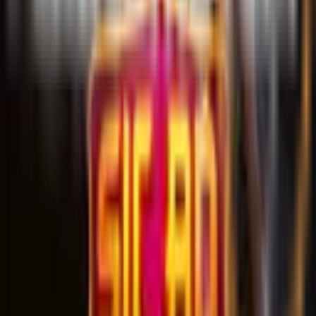
Selain keunggulan pada aspek finansial dan teknis
permainan, ASUSTOTO juga memanjakan para
penggunanya dengan berbagai program promosi
dan bonus melimpah yang bisa diklaim setiap hari.
Mulai dari bonus selamat datang untuk member
baru,
bonus deposit harian
, hingga cashback
mingguan dan rollingan tanpa batas, semuanya
disediakan untuk menambah amunisi bermain para
member. Tambahan saldo dari bonus-bonus ini tentu
saja memperpanjang durasi bermain Anda, yang
secara otomatis memperbesar peluang untuk
memicu babak bonus atau free spins gratis di dalam
permainan. Fleksibilitas ini membuat strategi
manajemen modal receh menjadi jauh lebih efektif
dan efisien untuk mengejar target kemenangan
harian.
Secara keseluruhan, ASUSTOTO telah membuktikan
dirinya sebagai destinasi utama bagi siapa saja yang
ingin mengubah modal kecil menjadi keuntungan